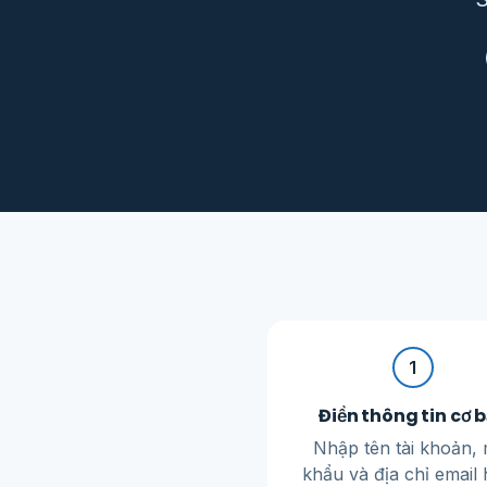
1
Điền thông tin cơ 
Nhập tên tài khoản, 
khẩu và địa chỉ email