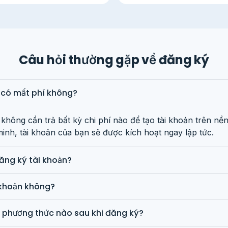
Câu hỏi thường gặp về đăng ký
 có mất phí không?
không cần trả bất kỳ chi phí nào để tạo tài khoản trên nề
minh, tài khoản của bạn sẽ được kích hoạt ngay lập tức.
ăng ký tài khoản?
i khoản không?
g phương thức nào sau khi đăng ký?