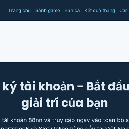
Trang chủ
Sảnh game
Bắn cá
Kết quả thắng
Casi
ký tài khoản - Bắt đầu
giải trí của bạn
o tài khoản 88nn và truy cập ngay vào toàn bộ 
portsbook và Slot Online hàng đầu tại Việt Na