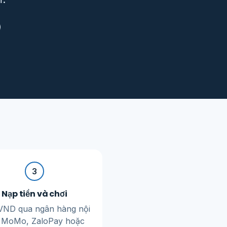
3
Nạp tiền và chơi
VND qua ngân hàng nội
, MoMo, ZaloPay hoặc