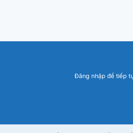
Đăng nhập để tiếp t