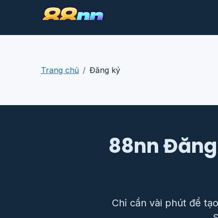
Trang chủ
Đăng ký
88nn Đăng 
Chỉ cần vài phút để tạ
S